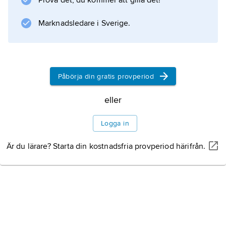
Prova det, du kommer att gilla det!
Marknadsledare i Sverige.
Påbörja din gratis provperiod
eller
Logga in
Är du lärare? Starta din kostnadsfria provperiod härifrån.