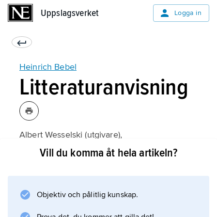
Uppslagsverket
Uppslagsverket
Logga in
Heinrich Bebel
Litteraturanvisning
Albert Wesselski (utgivare),
Heinrich Bebels Schwänke
Vill du komma åt hela artikeln?
1–2 (1907).
Objektiv och pålitlig kunskap.
Information om artikeln