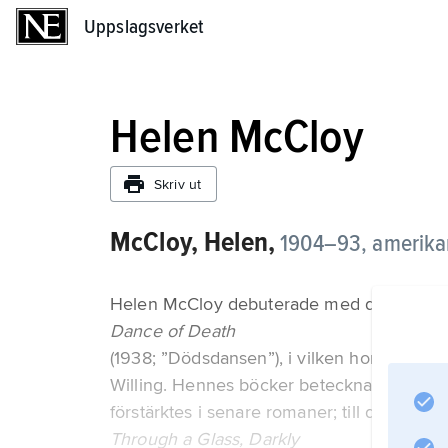
Uppslagsverket
Uppslagsverket
Helen McCloy
Skriv ut
McCloy, Helen,
1904–93, amerikan
Helen McCloy debuterade med detektivr
Dance of Death
(1938; ”Dödsdansen”), i vilken hon introdu
Willing. Hennes böcker betecknas som psy
förstärktes i senare romaner; till de främst
Through a Glass, Darkly