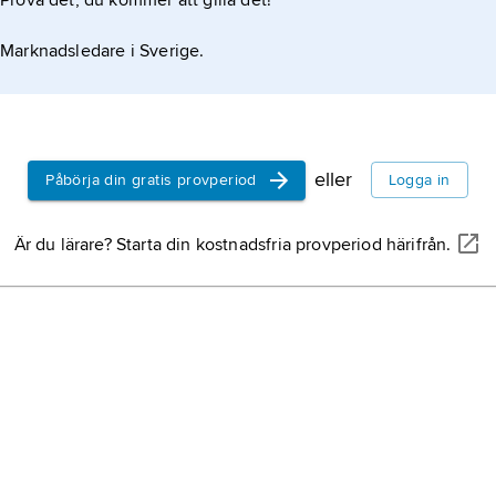
Prova det, du kommer att gilla det!
Marknadsledare i Sverige.
eller
Påbörja din gratis provperiod
Logga in
Är du lärare? Starta din kostnadsfria provperiod härifrån.