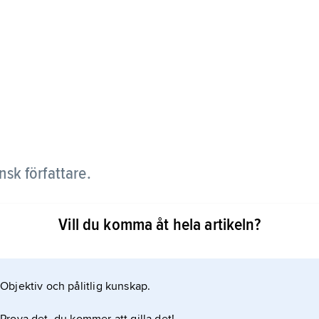
sk författare.
omanen
Vill du komma åt hela artikeln?
cerade sin främsta problemlösare, psykiatern Basil
kologiska pusseldeckare. Det psykologiska djupet
Objektiv och pålitlig kunskap.
a hör