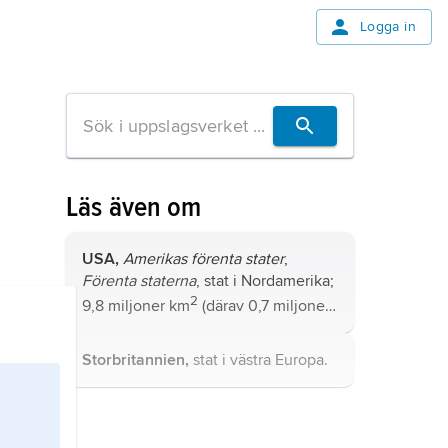
Logga in
Läs även om
USA,
Amerikas förenta stater
,
Förenta staterna
, stat i Nordamerika;
2
9,8 miljoner km
(därav 0,7 miljoner
2
km
vatten), 336,6 miljoner invånare
(2024).
Storbritannien,
stat i västra Europa.