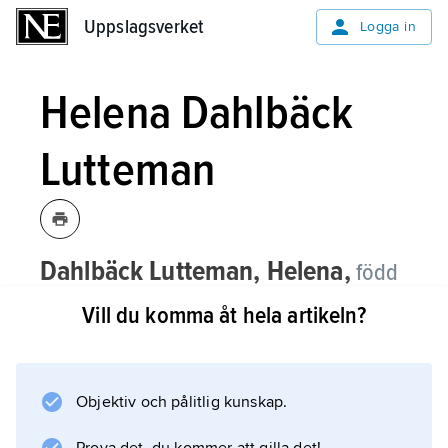
Uppslagsverket
Uppslagsverket
Logga in
Helena Dahlbäck
Lutteman
Dahlbäck Lutteman, Helena,
född
Lutteman,
1944–97,
Vill du komma åt hela artikeln?
museitjänsteperson, chefsintendent vid
avdelningen för konsthantverk vid
Nationalmuseum 1981–95, museichef
Objektiv och pålitlig kunskap.
vid Röhsska museet, Göteborg, från
1996 och adjungerad professor vid