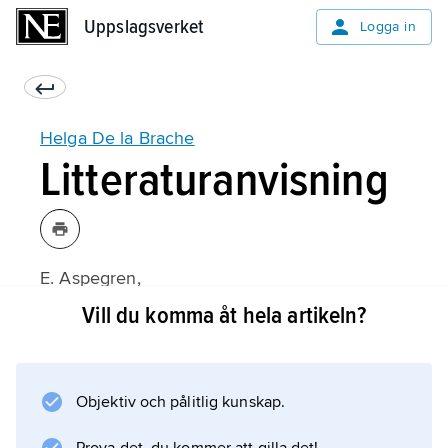
Uppslagsverket
Uppslagsverket
Logga in
Helga De la Brache
Litteraturanvisning
E. Aspegren,
Riksspöket: Helga de la Brache
Vill du komma åt hela artikeln?
(1979).
Objektiv och pålitlig kunskap.
Information om artikeln