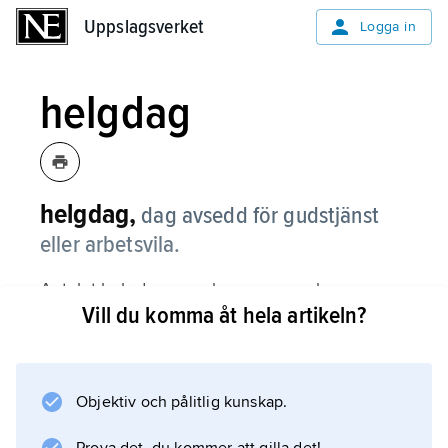
Uppslagsverket
Uppslagsverket
Logga in
helgdag
helgdag,
dag avsedd för gudstjänst
eller arbetsvila.
Antalet helgdagar regleras genom lagen
Vill du komma åt hela artikeln?
(1989:253) om allmänna helgdagar, med
ändringar 2004. Helgdagar är dels söndagar,
ett antal
kyrkliga
Objektiv och pålitlig kunskap.
helgdagar som kan vara fasta, t.ex. jul som