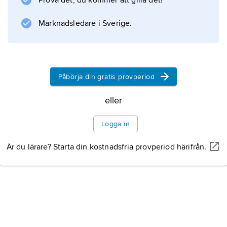
Prova det, du kommer att gilla det!
återkommer på bestämt datum, eller rörliga,
såsom påsk och helgdagar i anslutning därtill,
Marknadsledare i Sverige.
dels
borgerliga
helgdagar. I Sverige finns två borgerliga
helgdagar,
Påbörja din gratis provperiod
eller
Information om artikeln
Logga in
Är du lärare? Starta din kostnadsfria provperiod härifrån.