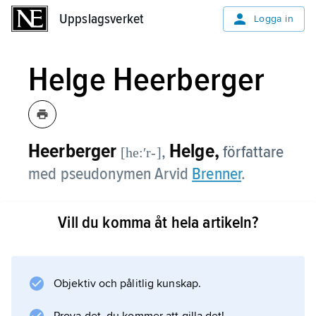
Uppslagsverket
Uppslagsverket
Logga in
Helge Heerberger
Heerberger
Helge,
,
författare
[he:ʹr-]
med pseudonymen Arvid
Brenner
.
Vill du komma åt hela artikeln?
Information om artikeln
Objektiv och pålitlig kunskap.