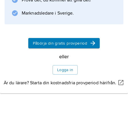
Prova det, du kommer att gilla det!
Marknadsledare i Sverige.
Påbörja din gratis provperiod
eller
Logga in
Är du lärare? Starta din kostnadsfria provperiod härifrån.