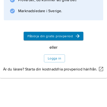
Prova det, du kommer att gilla det!
Marknadsledare i Sverige.
Påbörja din gratis provperiod
eller
Logga in
Är du lärare? Starta din kostnadsfria provperiod härifrån.