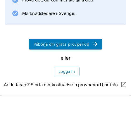
Prova det, du kommer att gilla det!
Marknadsledare i Sverige.
Påbörja din gratis provperiod
eller
Logga in
Är du lärare? Starta din kostnadsfria provperiod härifrån.