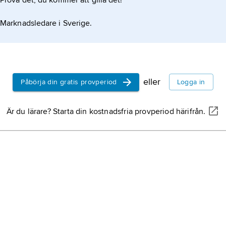
Prova det, du kommer att gilla det!
Marknadsledare i Sverige.
eller
Påbörja din gratis provperiod
Logga in
Är du lärare? Starta din kostnadsfria provperiod härifrån.