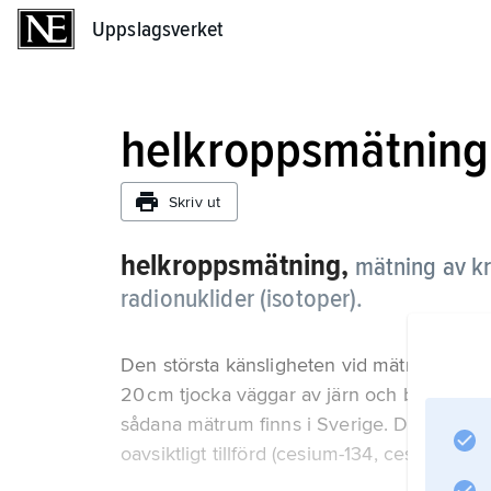
Uppslagsverket
Uppslagsverket
helkroppsmätning
Skriv ut
helkroppsmätning,
mätning av k
radionuklider (isotoper).
Den största känsligheten vid mätningen nå
20 cm tjocka väggar av järn och bly för red
sådana mätrum finns i Sverige. De används 
oavsiktligt tillförd (cesium-134, cesium-137 f