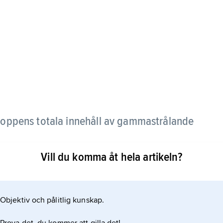
roppens totala innehåll av gammastrålande
Vill du komma åt hela artikeln?
s i specialbyggda mätrum, s.k. järnrum, med 10–
ucering av störande bakgrundsstrålning. Ett tiotal
för mätning dels av naturlig (kalium-40) och
Objektiv och pålitlig kunskap.
rån nedfall) radioaktivitet, dels av i