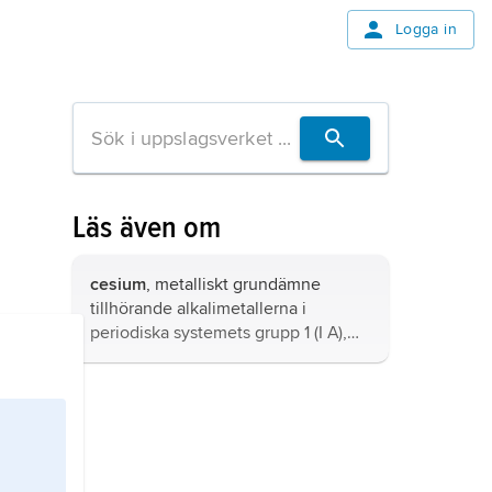
Logga in
Läs även om
cesium
, metalliskt grundämne
tillhörande
alkalimetallerna
i
periodiska systemets grupp 1 (I A),
kemiskt tecken Cs.