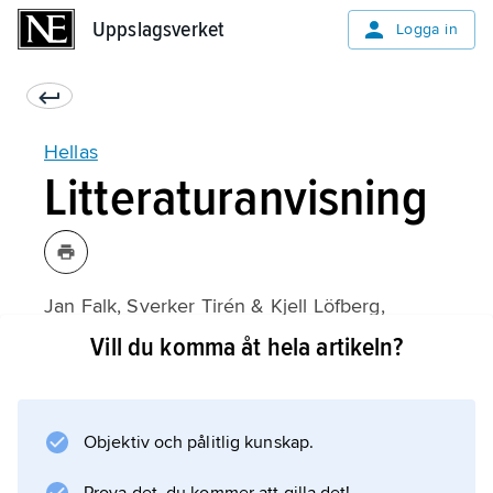
Uppslagsverket
Uppslagsverket
Logga in
Hellas
Litteraturanvisning
Jan Falk, Sverker Tirén & Kjell Löfberg,
Hellas: Idrottshistoria under ett sekel: 1899–
Vill du komma åt hela artikeln?
1999
(1999).
Objektiv och pålitlig kunskap.