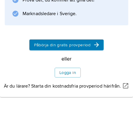
Prova det, du kommer att gilla det!
Information om artikeln
Marknadsledare i Sverige.
Påbörja din gratis provperiod
eller
Logga in
Är du lärare? Starta din kostnadsfria provperiod härifrån.