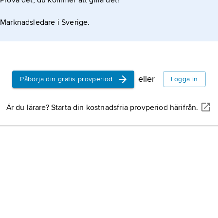
Prova det, du kommer att gilla det!
Marknadsledare i Sverige.
eller
Påbörja din gratis provperiod
Logga in
Är du lärare? Starta din kostnadsfria provperiod härifrån.