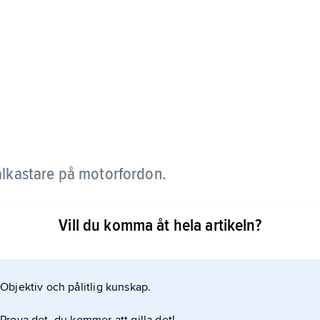
ålkastare på motorfordon.
kort som långt avstånd framför fordonet. Det skall
Vill du komma åt hela artikeln?
 när det inte kan blända andra trafikanter. Jämför
Objektiv och pålitlig kunskap.