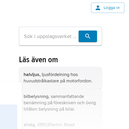
Logga in
Läs även om
halvljus,
ljusfördelning hos
huvudstrålkastare på motorfordon.
bilbelysning,
sammanfattande
benämning på föreskriven och övrig
tillåten belysning på bilar.
elväg,
ERS
(
Electric Road