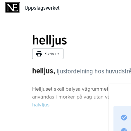
Uppslagsverket
Uppslagsverket
helljus
Skriv ut
helljus,
ljusfördelning hos huvudstr
Helljuset skall belysa vägrummet på såväl 
användas i mörker på väg utan vägbelysning
halvljus
.