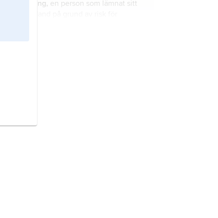
flykting,
en person som lämnat sitt
och distorderad klang – och kraftfull
hemland på grund av risk för
sång, ofta sjungen i ett högt register.
förföljelse.
Amerikas urbefolkning,
sammanfattande benämning på
Amerikas språkligt och kulturellt
åtskilda urfolk.
judendom,
judarnas religion, filosofi
och livsföring.
romer,
samlande
benämning på folkgrupper med
historiska kopplingar till
språkgruppen romani chib och som
identifierar sig med det romska
Myanmar,
Burma
, republik i
kulturarvet.
Sydöstasien.