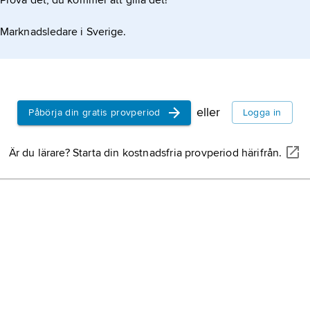
Prova det, du kommer att gilla det!
Marknadsledare i Sverige.
eller
Påbörja din gratis provperiod
Logga in
Är du lärare? Starta din kostnadsfria provperiod härifrån.