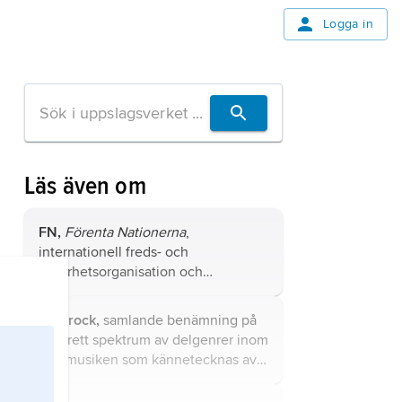
Logga in
Läs även om
FN,
Förenta Nationerna
,
internationell freds- och
säkerhetsorganisation och
institution för mellanfolkligt
samarbete, bildad vid andra
hårdrock,
samlande benämning på
världskrigets slut.
ett brett spektrum av delgenrer inom
rockmusiken som kännetecknas av
bland annat hög volym, virtuost
gitarrspel – ofta med utpräglade riff