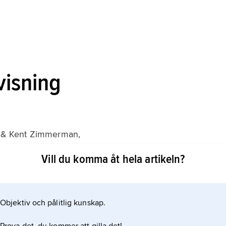
visning
n & Kent Zimmerman,
 Barger and the Hell’s Angels Motorcycle Club
Vill du komma åt hela artikeln?
Objektiv och pålitlig kunskap.
eln