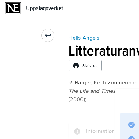
Uppslagsverket
Uppslagsverket
Hells Angels
Litteraturan
Skriv ut
R. Barger, Keith Zimmerma
The Life and Times of Sonny
(2000);
Information om artik