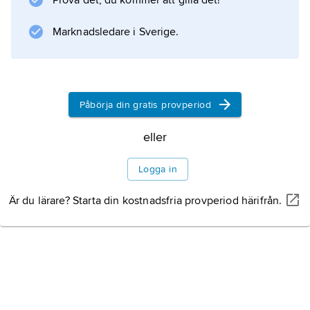
Prova det, du kommer att gilla det!
Information om artikeln
Marknadsledare i Sverige.
Påbörja din gratis provperiod
eller
Logga in
Är du lärare? Starta din kostnadsfria provperiod härifrån.