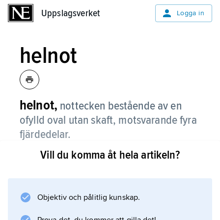
Uppslagsverket
Uppslagsverket
Logga in
helnot
helnot,
nottecken bestående av en
ofylld oval utan skaft, motsvarande fyra
fjärdedelar.
Vill du komma åt hela artikeln?
Se
notation
.
Objektiv och pålitlig kunskap.