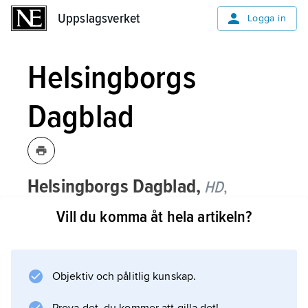
Uppslagsverket
Uppslagsverket
Logga in
Helsingborgs
Dagblad
Helsingborgs Dagblad,
HD
,
allmänborgerlig morgontidning med
Vill du komma åt hela artikeln?
beteckningen oavhängig, etablerad
1867 som
Helsingborgs Tidning
, från
1884 med nuvarande namn,
Objektiv och pålitlig kunskap.
tabloidformat sedan 2006.