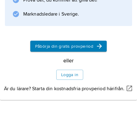
Prova det, du kommer att gilla det!
Tidningen övergick i familjen
Sommelius
Marknadsledare i Sverige.
kontroll under 1920-talet i samband med att
Ove Sommelius (1896–1977) blev tidningens
huvudredaktör 1924 och VD 1926. År 2001
beslöt Helsingborgs Dagblad att bilda ett
Påbörja din gratis provperiod
gemensamt tidningsbolag med Nordvästra
eller
Skånes Tidningar (NST), ägd av familjen
Ander
Logga in
.
Är du lärare? Starta din kostnadsfria provperiod härifrån.
Information om artikeln