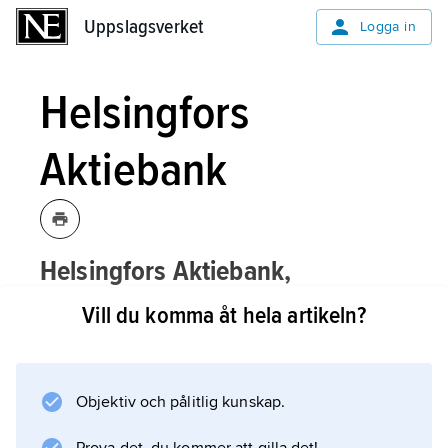
Uppslagsverket
Uppslagsverket
Logga in
Helsingfors
Aktiebank
Helsingfors Aktiebank,
finska
Helsingin osakepankki
(
HOP
),
Vill du komma åt hela artikeln?
Helsingfors, finländsk affärsbank 1913–
86.
Objektiv och pålitlig kunskap.
Genom fusioner med mindre banker under
perioden mellan världskrigen grundlade