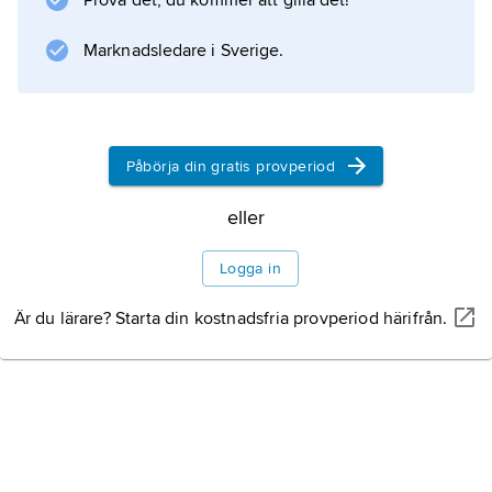
Prova det, du kommer att gilla det!
Öresundstullen
, som innebar att skeppen var tvungna att
Marknadsledare i Sverige.
ankra vid Helsingørs redd och då passade på
att göra
Påbörja din gratis provperiod
eller
Information om artikeln
Logga in
Är du lärare? Starta din kostnadsfria provperiod härifrån.