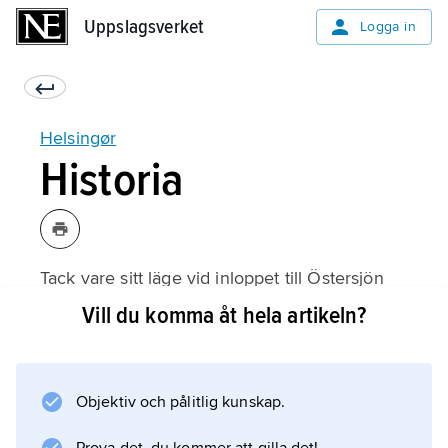
Uppslagsverket
Uppslagsverket
Logga in
Helsingør
Historia
Tack vare sitt läge vid inloppet till Östersjön
blev Helsingør en viktig handelsstad redan i
Vill du komma åt hela artikeln?
början av 1200-talet.
Erik av Pommern
lät 1423 uppföra slottet Krogen och
Objektiv och pålitlig kunskap.
gav Helsingør förnyade stadsprivilegier 1426.
År 1429 infördes