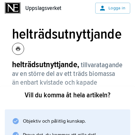
Uppslagsverket
Uppslagsverket
Logga in
helträdsutnyttjande
helträdsutnyttjande,
tillvaratagande
av en större del av ett träds biomassa
än enbart kvistade och kapade
stamdelar.
Vill du komma åt hela artikeln?
Vanligen avses med helträdsutnyttjande uttag
av okvistade träddelar eller träd. Mer sällan
förekommer att träd med kvarsittande
Objektiv och pålitlig kunskap.
rotsystem tillvaratas. Barr, löv och fina kvistar