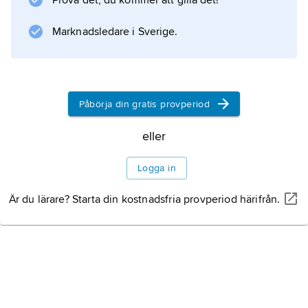
Prova det, du kommer att gilla det!
Marknadsledare i Sverige.
Information om artikeln
Påbörja din gratis provperiod
eller
Logga in
Är du lärare? Starta din kostnadsfria provperiod härifrån.