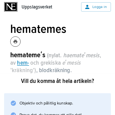
Uppslagsverket
Uppslagsverket
Logga in
hematemes
hematemeʹs
(nylat.
haemateʹmesis
,
av
hem-
och grekiska
eʹmesis
’kräkning’)
, blodkräkning.
Vill du komma åt hela artikeln?
Hematemes förekommer vid blödning från
matstrupen, magsäcken eller
tolvfingertarmen, t.ex. brustet åderbråck i
matstrupen, esofagusvaricer, blödande mag-
Objektiv och pålitlig kunskap.
eller tolvfingertarmssår, cancer.