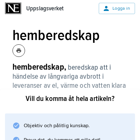
Uppslagsverket
Uppslagsverket
Logga in
hemberedskap
hemberedskap,
beredskap att i
händelse av långvariga avbrott i
leveranser av el, värme och vatten klara
värme, matlagning, förvaring av mat
Vill du komma åt hela artikeln?
samt hygien.
Kurser om rätt beteende och lämplig
utrustning arrangeras av
Objektiv och pålitlig kunskap.
Civilförsvarsförbundet under rubriken ”rätt