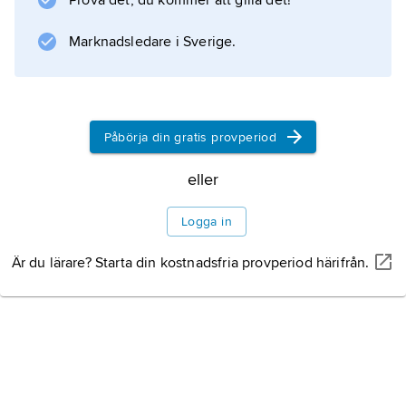
Prova det, du kommer att gilla det!
förberedd hemma”.
Marknadsledare i Sverige.
Information om artikeln
Påbörja din gratis provperiod
eller
Logga in
Är du lärare? Starta din kostnadsfria provperiod härifrån.