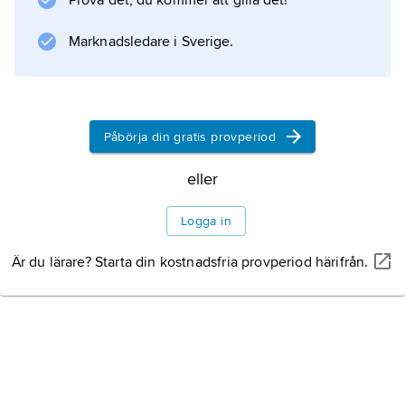
Prova det, du kommer att gilla det!
som en sammanfattande benämning på
Marknadsledare i Sverige.
personer som saknade ett hem eller inte hade
tak över huvudet.
Påbörja din gratis provperiod
Information om artikeln
eller
Logga in
Är du lärare? Starta din kostnadsfria provperiod härifrån.