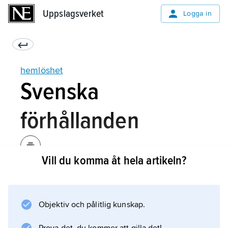
Uppslagsverket
Uppslagsverket
Logga in
hemlöshet
Svenska
förhållanden
Vill du komma åt hela artikeln?
I Sverige användes tidigare begreppet husvill,
men i slutet av 1800- och i början av 1900-
talet blev hemlöshetsbegreppet vanligare.
Objektiv och pålitlig kunskap.
Hemmet blev något mer än en enkel boplats
och begreppet hemlöshet kom att användas