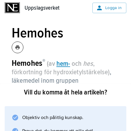
Uppslagsverket
Uppslagsverket
Logga in
Hemohes
®
Hemohes
(av
hem
-
och
hes
,
förkortning för hydroxietylstärkelse)
,
läkemedel inom gruppen
plasmaersättningsmedel, dvs. medel
Vill du komma åt hela artikeln?
som ges som intravenös infusion för att
öka volymen av blodplasma i
blodomloppet vid exempel blödning
Objektiv och pålitlig kunskap.
och
cirkulationssvikt
eller för att