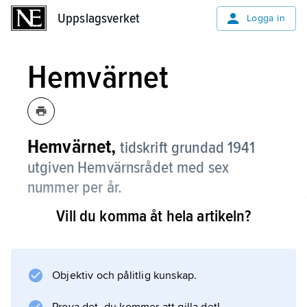
Uppslagsverket
Uppslagsverket
Logga in
Hemvärnet
Hemvärnet,
tidskrift grundad 1941
utgiven Hemvärnsrådet med sex
nummer per år.
Vill du komma åt hela artikeln?
Upplaga: 28 000 ex. (2014).
Objektiv och pålitlig kunskap.
Information om artikeln