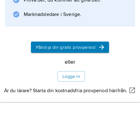
Prova det, du kommer att gilla det!
Marknadsledare i Sverige.
Påbörja din gratis provperiod
eller
Logga in
Är du lärare? Starta din kostnadsfria provperiod härifrån.