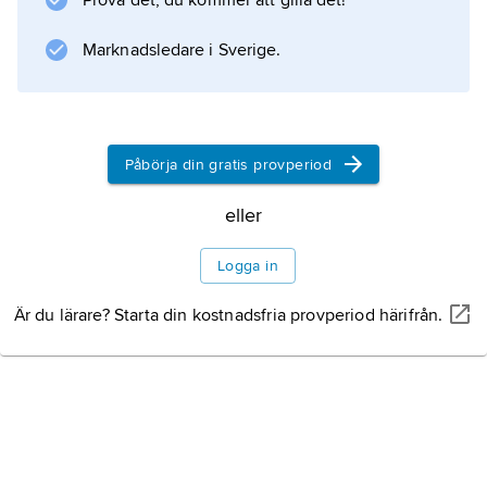
Prova det, du kommer att gilla det!
Marknadsledare i Sverige.
Påbörja din gratis provperiod
eller
Logga in
Är du lärare? Starta din kostnadsfria provperiod härifrån.