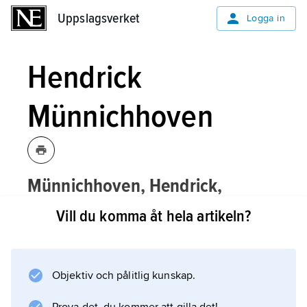
Uppslagsverket
Uppslagsverket
Logga in
Hendrick
Münnichhoven
Münnichhoven, Hendrick,
nederländsk målare, se
Munnichhoven
.
Vill du komma åt hela artikeln?
Objektiv och pålitlig kunskap.
Information om artikeln