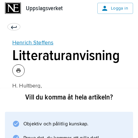
Uppslagsverket
Uppslagsverket
Logga in
Henrich Steffens
Litteraturanvisning
H. Hultberg,
Den unge Henrich Steffens: 1773–1811
Vill du komma åt hela artikeln?
(1973);
Objektiv och pålitlig kunskap.
Information om artikeln