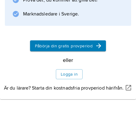
Prova det, du kommer att gilla det!
Marknadsledare i Sverige.
Påbörja din gratis provperiod
eller
Logga in
Är du lärare? Starta din kostnadsfria provperiod härifrån.