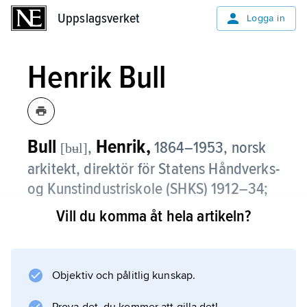
Uppslagsverket
Uppslagsverket
Logga in
Henrik Bull
Bull
Henrik,
,
1864–1953, norsk
[bʉl]
arkitekt, direktör för Statens Håndverks-
og Kunstindustriskole (SHKS) 1912–34;
jämför släktartikel
Bull
.
Vill du komma åt hela artikeln?
Henrik Bull blev en av jugendarkitekturens
främsta representanter i Norge genom tre
tidiga verk i Oslo: Nationaltheatret (1899),
Objektiv och pålitlig kunskap.
Historisk Museum (1902) och