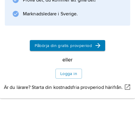
Prova det, du kommer att gilla det!
Regjeringsbygningen (1904).
Marknadsledare i Sverige.
Litteraturanvisning
Påbörja din gratis provperiod
Information om artikeln
eller
Logga in
Är du lärare? Starta din kostnadsfria provperiod härifrån.