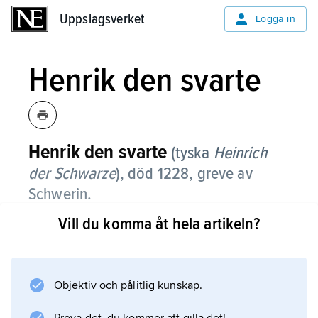
Uppslagsverket
Uppslagsverket
Logga in
Henrik den svarte
Henrik den svarte
(tyska
Heinrich
der Schwarze
),
död 1228, greve av
Schwerin.
Vill du komma åt hela artikeln?
Henrik den svarte låg i strid med sin länsherre
Valdemar Sejr och lyckades 1223 tillfångata
denne och senare tvinga honom att uppge
alla Danmarks nordtyska erövringar utom
Objektiv och pålitlig kunskap.
Rügen.