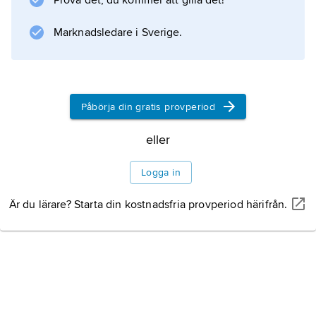
Prova det, du kommer att gilla det!
Marknadsledare i Sverige.
Information om artikeln
Påbörja din gratis provperiod
eller
Logga in
Är du lärare? Starta din kostnadsfria provperiod härifrån.