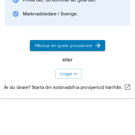
Prova det, du kommer att gilla det!
medan Peter vände sig till England, vilket
under en kort tid förvandlade Kastilien till
Marknadsledare i Sverige.
skådeplats för det fransk–engelska
hundraårskriget.
Påbörja din gratis provperiod
Information om artikeln
eller
Logga in
Är du lärare? Starta din kostnadsfria provperiod härifrån.