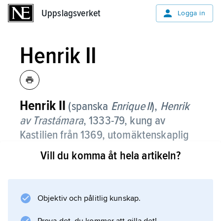
Uppslagsverket
Uppslagsverket
Logga in
Henrik II
Henrik
II
(spanska
Enrique
II
),
Henrik
av Trastámara
,
1333-79, kung av
Kastilien från 1369, utomäktenskaplig
son till kung Alfons
XI
och grundare av
Vill du komma åt hela artikeln?
huset Trastámara.
Från 1352 kämpade Henrik II mot sin halvbror
Peter (den grymme) om makten i Kastilien.
Objektiv och pålitlig kunskap.
Henrik sökte Aragoniens och Frankrikes hjälp,