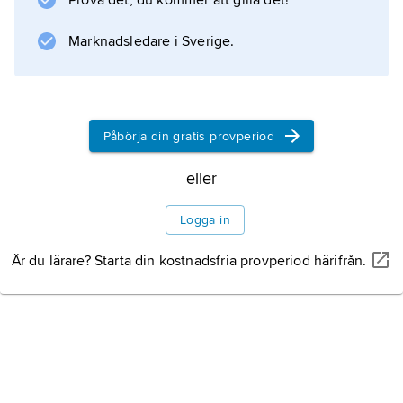
Prova det, du kommer att gilla det!
(1790–1861). Henrik Lilljebjörn utgav 1862
faderns Värmlandskrönika och publicerade
Marknadsledare i Sverige.
därefter sina egna
Hågkomster från ungdomen
(1–2, 1865–67). Far och son ger en bred
skildring av herrskapsliv
Påbörja din gratis provperiod
eller
Information om artikeln
Logga in
Är du lärare? Starta din kostnadsfria provperiod härifrån.