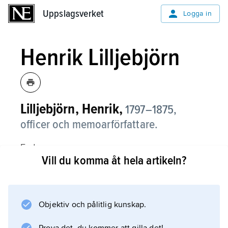
Uppslagsverket
Uppslagsverket
Logga in
Henrik Lilljebjörn
Lilljebjörn, Henrik,
1797–1875,
officer och memoarförfattare.
Fadern
Vill du komma åt hela artikeln?
Knut Lilljebjörn
(1765–1838) hade starka musikaliska och
litterära intressen, omvittnat av Erik Gustaf
Geijer, gift med Lilljebjörns syster
Objektiv och pålitlig kunskap.
Anna Lisa Lilljebjörn