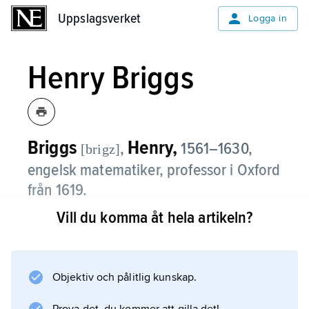
Uppslagsverket
Uppslagsverket
Logga in
Henry Briggs
Briggs
Henry,
,
1561–1630,
[brigz]
engelsk matematiker, professor i Oxford
från 1619.
Vill du komma åt hela artikeln?
Briggs betydelse ligger i att han, delvis i
samarbete med John Napier, avsevärt
förenklade handhavandet av Napiers
logaritmer genom införandet av basen tio,
Objektiv och pålitlig kunskap.
samt publicerade ett omfattande tabellverk