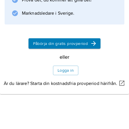
Prova det, du kommer att gilla det!
över dessa.
Marknadsledare i Sverige.
Information om artikeln
Påbörja din gratis provperiod
eller
Logga in
Är du lärare? Starta din kostnadsfria provperiod härifrån.