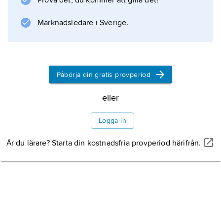
Prova det, du kommer att gilla det!
the Bullock Driver”, återfinns i
Leaves from Australian Forests
Marknadsledare i Sverige.
(1869) och
Songs from
Påbörja din gratis provperiod
Information om artikeln
eller
Logga in
Är du lärare? Starta din kostnadsfria provperiod härifrån.