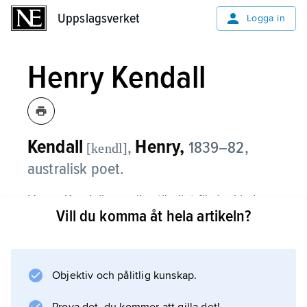
Uppslagsverket
Uppslagsverket
Logga in
Henry Kendall
Kendall
Henry,
,
1839–82,
[kendl]
australisk poet.
Henry Kendall, vars liv ständigt fördunklades
Vill du komma åt hela artikeln?
av familjebekymmer, alkoholism och
ekonomiska problem, hade ambitionen att bli
en nationell diktare, att skildra det genuina
Australien. Hans mest folkkära dikter, som
Objektiv och pålitlig kunskap.
”Bell Birds”, ”September in Australia” och ”Bill