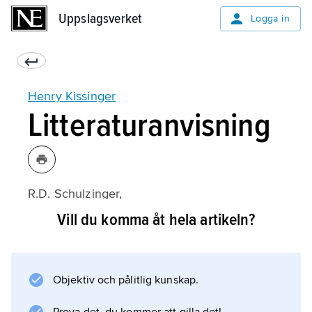
Uppslagsverket
Uppslagsverket
Logga in
Henry Kissinger
Litteraturanvisning
R.D. Schulzinger,
Henry Kissinger: Doctor of Diplomacy
Vill du komma åt hela artikeln?
(1989).
Objektiv och pålitlig kunskap.
Information om artikeln