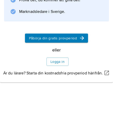
Prova det, du kommer att gilla det!
Marknadsledare i Sverige.
Påbörja din gratis provperiod
eller
Logga in
Är du lärare? Starta din kostnadsfria provperiod härifrån.