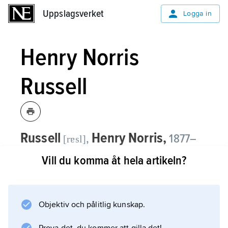
Uppslagsverket
Uppslagsverket
Logga in
Henry Norris
Russell
Russell
Henry Norris,
,
1877–
[rɐsl]
1957, amerikansk astrofysiker, professor
Vill du komma åt hela artikeln?
och chef för observatoriet i Princeton
1912–47.
Objektiv och pålitlig kunskap.
Russell intog en framträdande ställning inom
amerikansk astronomi. Han utarbetade