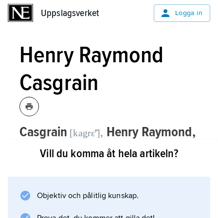
Uppslagsverket
Uppslagsverket
Logga in
Henry Raymond
Casgrain
Casgrain
Henry Raymond,
,
[kagrɛ̃ʹ]
1831–1904, kanadensisk historiker och
Vill du komma åt hela artikeln?
litteraturkritiker.
Henry Raymond Casgrain var en av de
Objektiv och pålitlig kunskap.
ledande franskspråkiga kulturpersonerna i
Kanada och en av männen bakom den