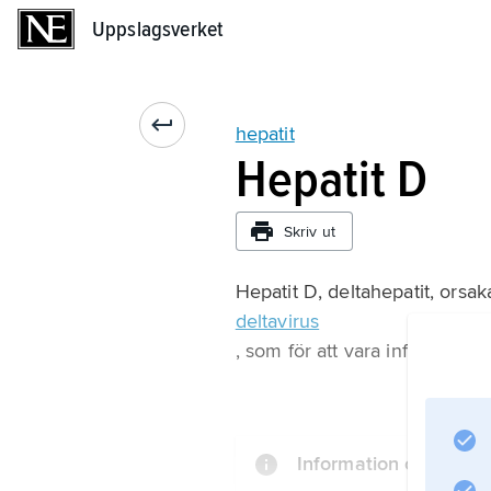
Uppslagsverket
Uppslagsverket
hepatit
Hepatit D
Skriv ut
Hepatit D, deltahepatit, orsaka
deltavirus
, som för att vara infektiöst 
Information om artike