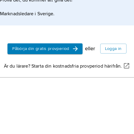
Prova det, du kommer att gilla det!
Marknadsledare i Sverige.
eller
Påbörja din gratis provperiod
Logga in
Är du lärare? Starta din kostnadsfria provperiod härifrån.