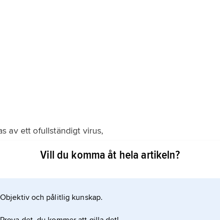
s av ett ofullständigt virus,
Vill du komma åt hela artikeln?
kräver beståndsdelar (HBsAg) från hepatit B-virus.
Objektiv och pålitlig kunskap.
ln