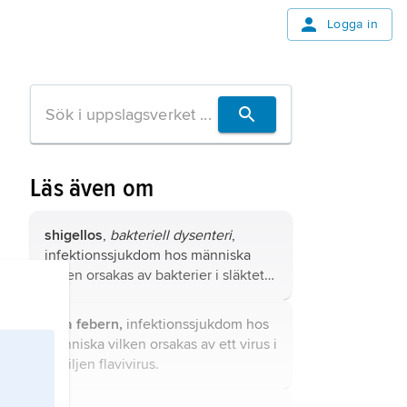
Logga in
Läs även om
shigellos
,
bakteriell dysenteri
,
infektionssjukdom hos människa
vilken orsakas av bakterier i släktet
Shigella
.
gula febern,
infektionssjukdom hos
människa vilken orsakas av ett virus i
familjen
flavivirus
.