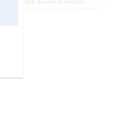
USA,
Amerikas förenta stater
,
Förenta staterna
, stat i Nordamerika;
2
9,8 miljoner km
(därav 0,7 miljoner
2
km
vatten), 336,6 miljoner invånare
(2024).