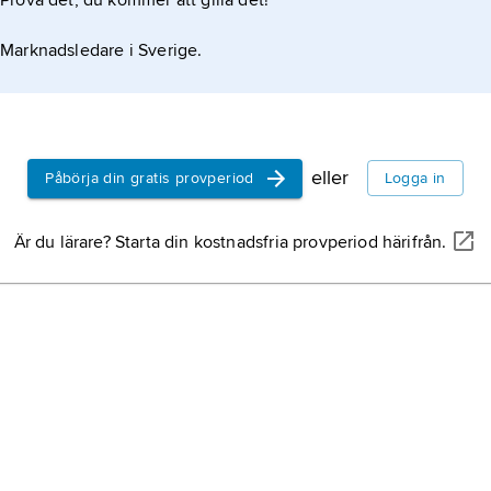
Prova det, du kommer att gilla det!
Marknadsledare i Sverige.
eller
Påbörja din gratis provperiod
Logga in
Är du lärare? Starta din kostnadsfria provperiod härifrån.