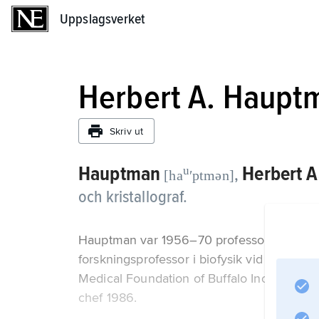
Uppslagsverket
Uppslagsverket
Herbert A. Haupt
Skriv ut
Hauptman
Herbert A
u
,
[ha
ʹptmən]
och kristallograf.
Hauptman var 1956–70 professor i matemat
forskningsprofessor i biofysik vid State Un
Medical Foundation of Buffalo Inc. Hauptm
chef 1986.