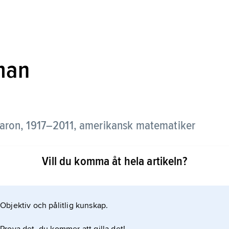
man
aron,
1917–2011, amerikansk matematiker
Vill du komma åt hela artikeln?
ik vid University of Maryland. Från 1970 var han
iversity of New York, Buffalo, och forskare vid
an blev stiftelsens forskningschef 1972 och högste
Objektiv och pålitlig kunskap.