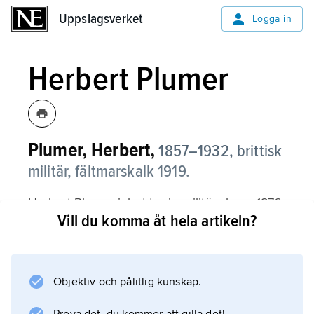
Uppslagsverket
Uppslagsverket
Logga in
Herbert Plumer
Plumer, Herbert,
1857–1932, brittisk
militär, fältmarskalk 1919.
Herbert Plumer inledde sin militära bana 1876.
Vill du komma åt hela artikeln?
Han stred i flera krig i Afrika, inklusive
boerkriget. Som general förde han befäl över
brittiska trupper under första världskriget.
Hans främsta seger var vid Messines 1917.
Objektiv och pålitlig kunskap.
Samma år som Plumer utnämndes till