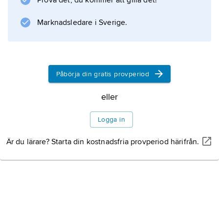
Prova det, du kommer att gilla det!
fältmarskalk, 1919, blev han guvernör på Malta.
Litteraturanvisning
Marknadsledare i Sverige.
Påbörja din gratis provperiod
Information om artikeln
eller
Logga in
Är du lärare? Starta din kostnadsfria provperiod härifrån.