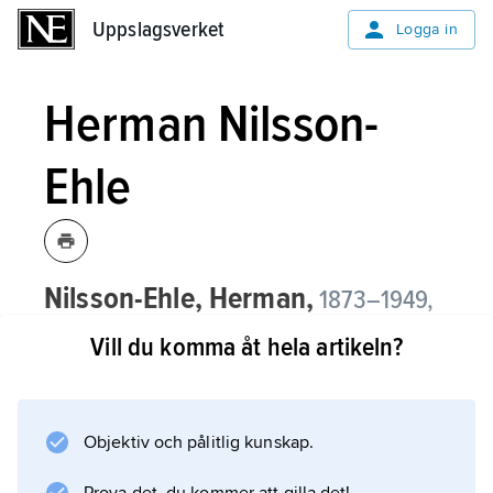
Uppslagsverket
Uppslagsverket
Logga in
Herman Nilsson-
Ehle
Nilsson-Ehle, Herman,
1873–1949,
botanist, ärftlighetsforskare, professor i
Vill du komma åt hela artikeln?
fysiologisk botanik vid Lunds universitet
1915–17, professor i ärftlighetslära
(Sveriges första) 1917–38, chef för
Objektiv och pålitlig kunskap.
Sveriges utsädesförening i Svalöv 1925–
39.