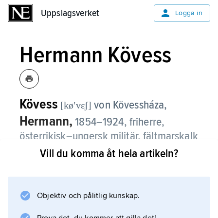
Uppslagsverket
Uppslagsverket
Logga in
Hermann Kövess
Kövess
von Kövessháza,
[køʹvɛʃ]
Hermann,
1854–1924, friherre,
österrikisk–ungersk militär, fältmarskalk
1917.
Vill du komma åt hela artikeln?
Vid första världskrigets utbrott 1914 var K.
general av infanteriet. Han förde 3:e armén i
Objektiv och pålitlig kunskap.
framgångsrika operationer först mot serberna,
sedan mot italienarna. Som chef för 7:e armén