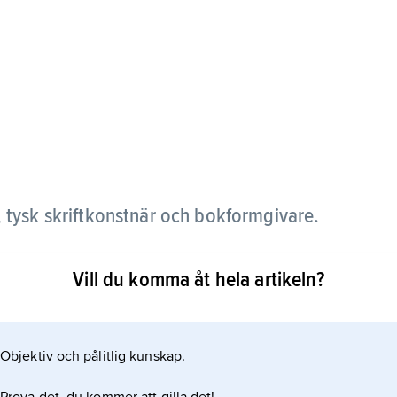
 tysk skriftkonstnär och bokformgivare.
ydande grafiska designer, både som skapare av
Vill du komma åt hela artikeln?
 lärare och författare.
Objektiv och pålitlig kunskap.