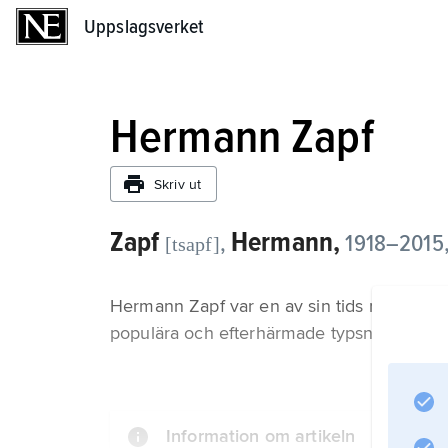
Uppslagsverket
Uppslagsverket
Hermann Zapf
Skriv ut
Zapf
Hermann,
,
1918–2015,
[tsapf]
Hermann Zapf var en av sin tids mest bet
populära och efterhärmade typsnitt och som
Information om artikeln