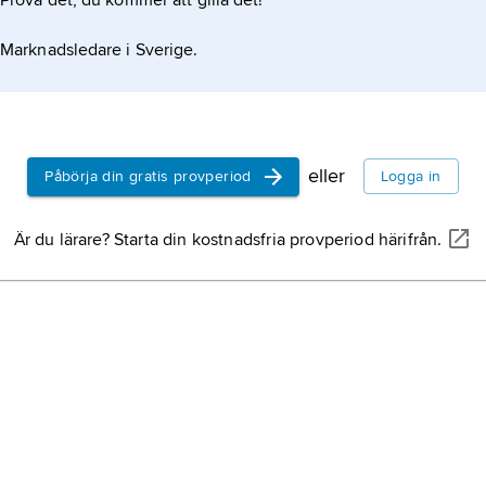
Prova det, du kommer att gilla det!
Marknadsledare i Sverige.
eller
Påbörja din gratis provperiod
Logga in
Är du lärare? Starta din kostnadsfria provperiod härifrån.