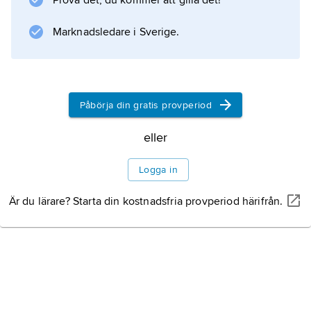
Prova det, du kommer att gilla det!
Marknadsledare i Sverige.
Information om artikeln
Påbörja din gratis provperiod
eller
Logga in
Är du lärare? Starta din kostnadsfria provperiod härifrån.