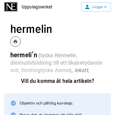
Uppslagsverket
Uppslagsverket
Logga in
hermelin
hermeliʹn
(tyska
Hermelin
,
diminutivbildning till ett likabetydande
ord, fornhögtyska
harmo
)
,
lekatt
,
Musteʹla ermiʹnea
,
art i rovdjursfamiljen
Vill du komma åt hela artikeln?
mårddjur.
Den blir 18–30 cm lång och har en 6–12 cm
lång svans; hanen är betydligt större än
Objektiv och pålitlig kunskap.
honan.