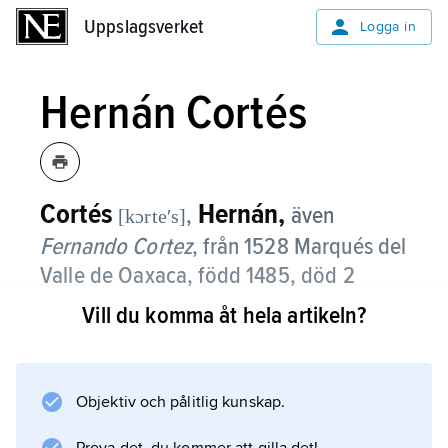
Uppslagsverket
Uppslagsverket
Logga in
Hernán Cortés
Cortés
Hernán,
,
även
[kɔrteʹs]
Fernando Cortez
, från 1528 Marqués del
Valle de Oaxaca,
född 1485, död 2
december 1547, spansk conquistador,
Vill du komma åt hela artikeln?
Mexikos erövrare.
Cortés, som härstammade från en fattig
Objektiv och pålitlig kunskap.
lågadlig familj, begav sig redan 1504 till
Hispaniola (Haiti). År 1511 deltog han i Diego