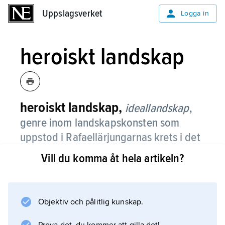
Uppslagsverket
Uppslagsverket
Logga in
heroiskt landskap
heroiskt landskap,
ideallandskap
,
genre inom landskapskonsten som
uppstod i Rafaellärjungarnas krets i det
tidiga 1500-talets Rom och som under
Vill du komma åt hela artikeln?
det följande århundradet kulminerade
med namn som Claude Lorrain och
Nicolas Poussin.
Objektiv och pålitlig kunskap.
Arvet från 1600-talet fortsattes genom