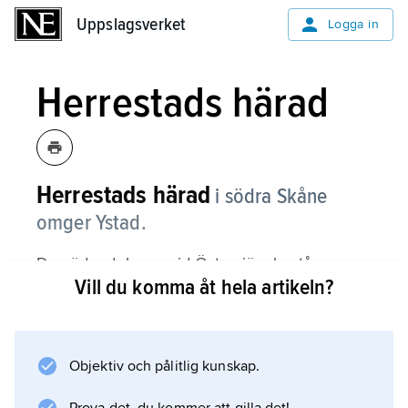
Uppslagsverket
Uppslagsverket
Logga in
Herrestads härad
Herrestads härad
i södra Skåne
omger Ystad.
De södra delarna, vid Östersjön, består av
Vill du komma åt hela artikeln?
bördiga slätter, de norra delarna av ett
böljande och bitvis skogklätt landskap.
Utmärkande för Herrestads härad är den stora
andelen storgods, såsom Bergsjöholm,
Objektiv och pålitlig kunskap.
Högestad och Krageholm. Tinget låg i Stora