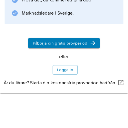
Prova det, du kommer att gilla det!
Herrestad och största ort i dag är Köpingebro.
Marknadsledare i Sverige.
Information om artikeln
Påbörja din gratis provperiod
eller
Logga in
Är du lärare? Starta din kostnadsfria provperiod härifrån.