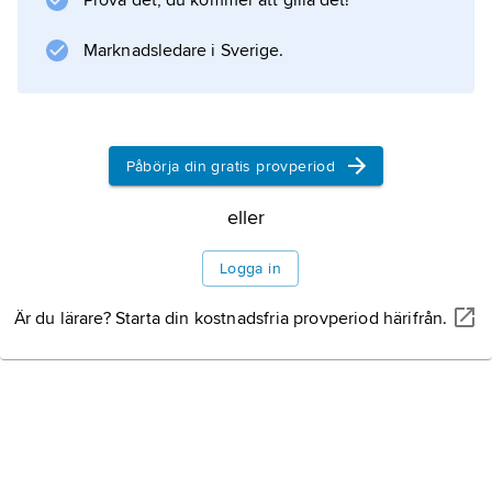
Prova det, du kommer att gilla det!
Marknadsledare i Sverige.
Information om artikeln
Påbörja din gratis provperiod
eller
Logga in
Är du lärare? Starta din kostnadsfria provperiod härifrån.