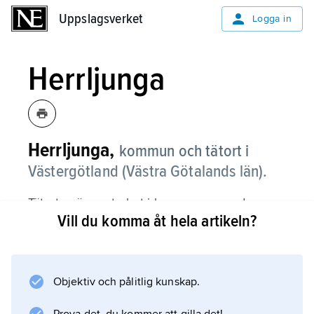
Uppslagsverket
Uppslagsverket
Logga in
Herrljunga
Herrljunga,
kommun och tätort i
Västergötland (Västra Götalands län).
Tätorten är centralort i kommunen med
Vill du komma åt hela artikeln?
samma namn.
Kommunen
Objektiv och pålitlig kunskap.
Tätorten