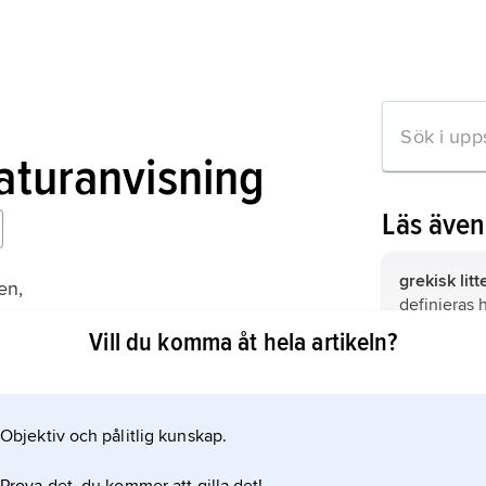
raturanvisning
Läs äve
grekisk lit
en,
definieras 
til Hesiod
litteratur 
Vill du komma åt hela artikeln?
för senare 
(Litteratur,
Objektiv och pålitlig kunskap.
mation om artikeln