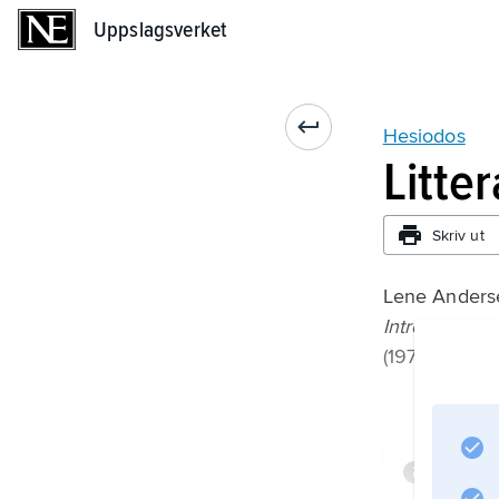
Uppslagsverket
Uppslagsverket
Hesiodos
Litte
Skriv ut
Lene Anders
Introduktion 
(1977);
Infor