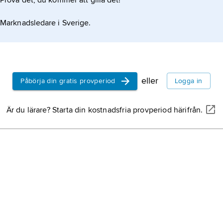
Prova det, du kommer att gilla det!
Marknadsledare i Sverige.
eller
Påbörja din gratis provperiod
Logga in
Är du lärare? Starta din kostnadsfria provperiod härifrån.