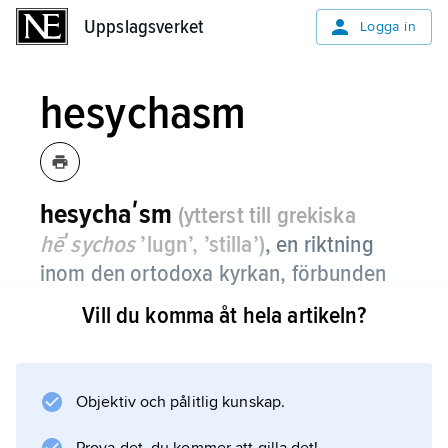
Uppslagsverket
Uppslagsverket
Logga in
hesychasm
hesychaʹsm
(ytterst till grekiska
hēʹsychos
’lugn’, ’stilla’)
, en riktning
inom den ortodoxa kyrkan, förbunden
med klostren och med ett tidigt
Vill du komma åt hela artikeln?
centrum på Athos.
Genom oavbruten bön, framför allt den s.k.
Jesusbönen
Objektiv och pålitlig kunskap.
, nås ett tillstånd av gudomlig stillhet och en