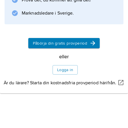
Prova det, du kommer att gilla det!
Marknadsledare i Sverige.
Påbörja din gratis provperiod
eller
Logga in
Är du lärare? Starta din kostnadsfria provperiod härifrån.