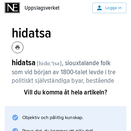
Uppslagsverket
Uppslagsverket
Logga in
hidatsa
hidatsa
,
siouxtalande folk
[hidɑ:ʹtsə]
som vid början av 1800-talet levde i tre
politiskt självständiga byar, bestående
av jordhyddor, vid Missourifloden.
Vill du komma åt hela artikeln?
Dessa byar var viktiga handelscentra. Av de
nomadiserande präriefolken erhölls
buffelhudar och hästar i utbyte mot eldvapen,
Objektiv och pålitlig kunskap.
knivar och tobak. De närmaste grannarna var