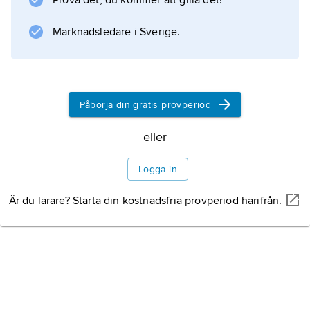
Prova det, du kommer att gilla det!
(född 1944) är violoncellist och verksam som
kammarmusiker och som konsertmästare i
Marknadsledare i Sverige.
Sjællands symfoniorkester.
Påbörja din gratis provperiod
Information om artikeln
eller
Logga in
Är du lärare? Starta din kostnadsfria provperiod härifrån.