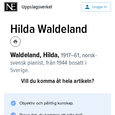
Uppslagsverket
Uppslagsverket
Logga in
Hilda Waldeland
Waldeland, Hilda,
1917–61, norsk-
svensk pianist, från 1944 bosatt i
Sverige.
Vill du komma åt hela artikeln?
W. var en framstående interpret av klassisk
och romantisk repertoar; särskilt märks
hennes grammofoninspelning av Griegs
pianokonsert. – Dottern
Objektiv och pålitlig kunskap.
Hege Waldeland