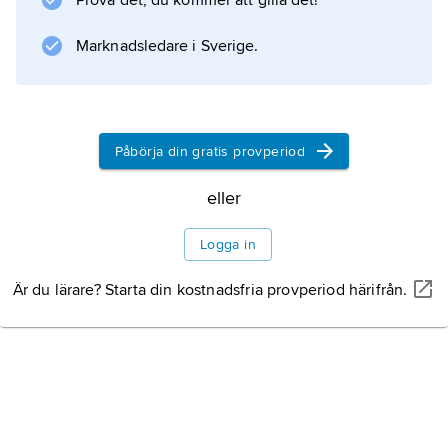
Prova det, du kommer att gilla det!
Marknadsledare i Sverige.
Information om artikeln
Påbörja din gratis provperiod
eller
Logga in
Är du lärare? Starta din kostnadsfria provperiod härifrån.