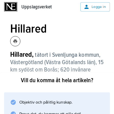
Uppslagsverket
Uppslagsverket
Logga in
Hillared
Hillared,
tätort i Svenljunga kommun,
Västergötland (Västra Götalands län), 15
km sydöst om Borås;
620 invånare
(2021)
.
Vill du komma åt hela artikeln?
Hillared är beläget i Sjuhäradsbygden vid
järnvägen Borås–Alvesta. Pendling sker till
Borås.
Objektiv och pålitlig kunskap.